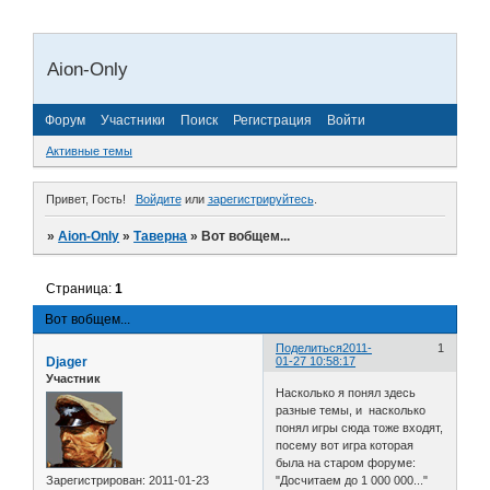
Aion-Only
Форум
Участники
Поиск
Регистрация
Войти
Активные темы
Привет, Гость!
Войдите
или
зарегистрируйтесь
.
»
Aion-Only
»
Таверна
»
Вот вобщем...
Страница:
1
Вот вобщем...
Поделиться
2011-
1
Djager
01-27 10:58:17
Участник
Насколько я понял здесь
разные темы, и насколько
понял игры сюда тоже входят,
посему вот игра которая
была на старом форуме:
Зарегистрирован
: 2011-01-23
"Досчитаем до 1 000 000..."