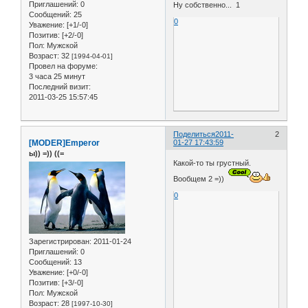
Приглашений:
0
Ну собственно... 1
Сообщений:
25
0
Уважение:
[+1/-0]
Позитив:
[+2/-0]
Пол:
Мужской
Возраст:
32
[1994-04-01]
Провел на форуме:
3 часа 25 минут
Последний визит:
2011-03-25 15:57:45
Поделиться
2011-
2
[MODER]Emperor
01-27 17:43:59
ы)) =)) ((=
Какой-то ты грустный.
Вообщем 2 =))
0
Зарегистрирован
: 2011-01-24
Приглашений:
0
Сообщений:
13
Уважение:
[+0/-0]
Позитив:
[+3/-0]
Пол:
Мужской
Возраст:
28
[1997-10-30]