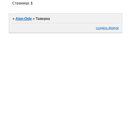
Страница:
1
»
Aion-Only
»
Таверна
создать форум