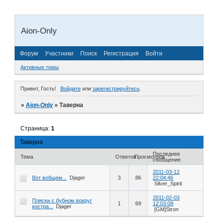
Aion-Only
Форум
Участники
Поиск
Регистрация
Войти
Активные темы
Привет, Гость!
Войдите
или
зарегистрируйтесь
.
»
Aion-Only
»
Таверна
Страница:
1
Таверна
Последнее
Тема
Ответов
Просмотров
сообщение
2011-03-12
Вот вобщем...
Djager
3
86
22:04:46
Silver_Spirit
2011-02-03
Пляски с бубном вокруг
1
69
12:03:09
костра...
Djager
[GM]Stron