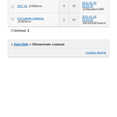
2011-02-20
ОБТ Х1
[GM]Stron
4
97
09:29:35
[GM]stalker1995
2011-01-26
Состояние сервера.
2
67
19:03:28
[GM]Stron
[MODER]Emperor
Страница:
1
»
Aion-Only
»
Обновление сервера
создать форум