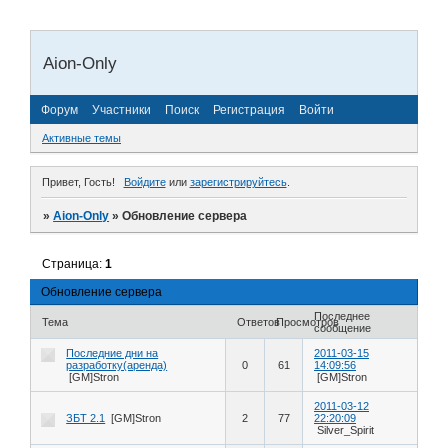
Aion-Only
Форум
Участники
Поиск
Регистрация
Войти
Активные темы
Привет, Гость!
Войдите
или
зарегистрируйтесь
.
»
Aion-Only
»
Обновление сервера
Страница:
1
Обновление сервера
Последнее
Тема
Ответов
Просмотров
сообщение
Последние дни на
2011-03-15
разработку(аренда)
0
61
14:09:56
[GM]Stron
[GM]Stron
2011-03-12
ЗБТ 2.1
[GM]Stron
2
77
22:20:09
Silver_Spirit