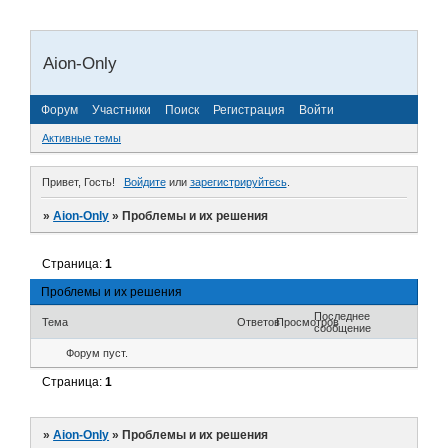
Aion-Only
Форум
Участники
Поиск
Регистрация
Войти
Активные темы
Привет, Гость!
Войдите
или
зарегистрируйтесь
.
»
Aion-Only
»
Проблемы и их решения
Страница:
1
Проблемы и их решения
Последнее
Тема
Ответов
Просмотров
сообщение
Форум пуст.
Страница:
1
»
Aion-Only
»
Проблемы и их решения