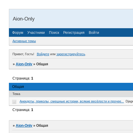
Aion-Only
Форум
Участники
Поиск
Регистрация
Войти
Активные темы
Привет, Гость!
Войдите
или
зарегистрируйтесь
.
»
Aion-Only
»
Общая
Страница:
1
Общая
Тема
Анекдоты, приколы, смешные истории, всякие весёлости и прочее...
Djag
Страница:
1
»
Aion-Only
»
Общая