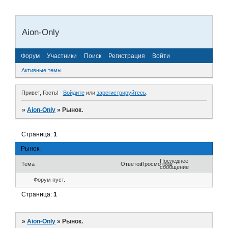
Aion-Only
Форум
Участники
Поиск
Регистрация
Войти
Активные темы
Привет, Гость!
Войдите
или
зарегистрируйтесь
.
»
Aion-Only
»
Рынок.
Страница:
1
Рынок.
Последнее
Тема
Ответов
Просмотров
сообщение
Форум пуст.
Страница:
1
»
Aion-Only
»
Рынок.